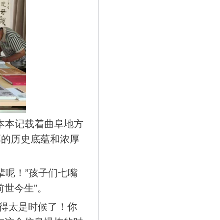
本本记载着曲阜地方
厚的历史底蕴和浓厚
辈呢！”孩子们七嘴
世今生”。
开得太是时候了！你