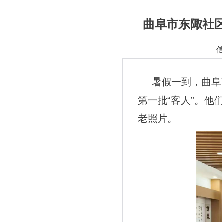
曲阜市东陬社
信
暑假一到，
曲阜
第一批“客人”。他
老照片。