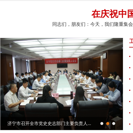
关于组织开展济宁社科之声2024—“学党史悟
在庆祝中国
2025年度中共济宁市委党史研究院公开遴选
同志们，朋友们：今天，我们隆重集会，
2025年度济宁市市级机关公开遴选公务
巡 察 公 告
济宁市委党史研究院2024年接访周活动日程
关于组织开展济宁社科之声2024—“学党史悟
济宁市召开全市党史史志部门主要负责人...
济宁市方志馆揭牌仪式举行