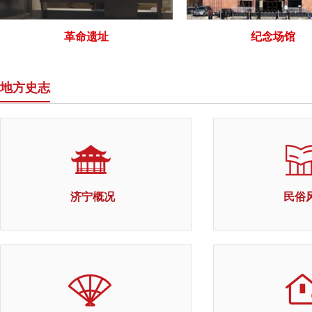
革命遗址
纪念场馆
地方史志
济宁概况
民俗